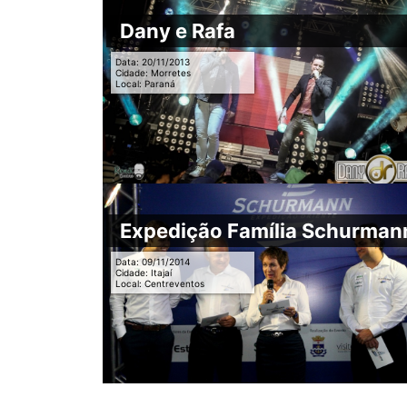
Dany e Rafa
Data: 20/11/2013
Cidade: Morretes
Local: Paraná
Expedição Família Schurman
Data: 09/11/2014
Cidade: Itajaí
Local: Centreventos