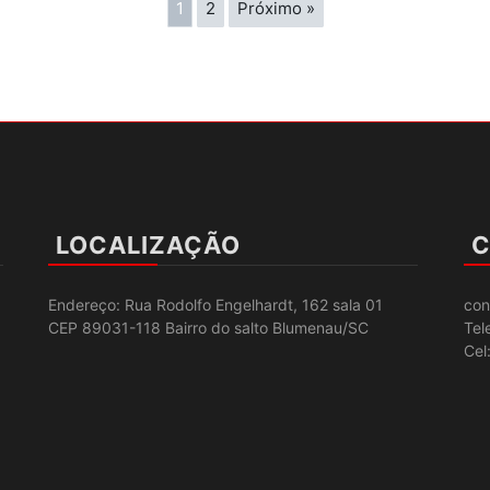
1
2
Próximo »
LOCALIZAÇÃO
C
Endereço: Rua Rodolfo Engelhardt, 162 sala 01
con
CEP 89031-118 Bairro do salto Blumenau/SC
Tel
Cel