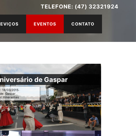
TELEFONE: (47) 32321924
SEVIÇOS
EVENTOS
CONTATO
niversário de Gaspar
: 18/03/2015
de: Gaspar
l: Itinerantes