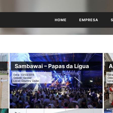
HOME
EMPRESA
Sambawai – Papas da Lígua
A
Data: 13/03/2015
Data
Cidade: Gaspar
Cida
Local: Country Clube
Loca