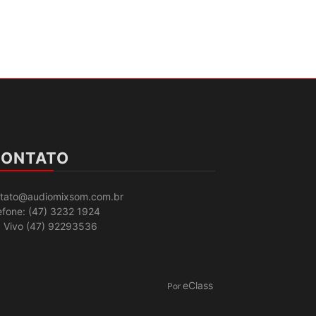
ONTATO
tato@audiomixsom.com.br
efone: (47) 3232 1924
: Vivo (47) 92293536
eClass
Por