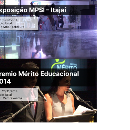
xposição MPSI – Itajaí
: 10/10/2014
de: Itajaí
l: Átrio Prefeitura
remio Mérito Educacional
014
: 20/11/2014
de: Itajaí
l: Centreventos