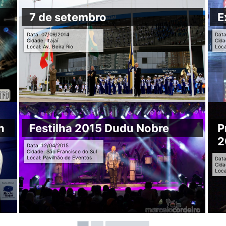
7 de setembro
E
Data: 07/09/2014
Data
Cidade: Itajaí
Cida
Local: Av. Beira Rio
Loca
n
Festilha 2015 Dudu Nobre
P
2
Data: 12/04/2015
Cidade: São Francisco do Sul
Local: Pavilhão de Eventos
Data
Cida
Loca